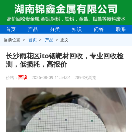
首页
产品
分类
知识
问答
联系
当前位置 >
首页
>
产品
> 正文
长沙雨花区ito铟靶材回收，专业回收检
测，低损耗，高报价
面议
价格：
2026-08-09 11:54:01 2894次浏览