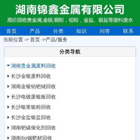
首页
产品
分类
知识
问答
联系
当前位置 ->
首页
->产品/服务
分类导航
湖南贵金属废料回收
长沙金银废料回收
湖南金银铂钯铑回收
长沙电镀废银板回收
长沙银浆银粉回收
长沙金盐银盐回收
湖南钯碳催化剂回收
湖南ito铟靶材回收