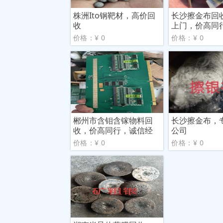
株洲Ito钢靶材，高价回
长沙擦金布回
收
上门，价高同
价格：¥ 0
价格：¥ 0
郴州市含钼含镓物料回
长沙擦金布，
收，价高同行，诚信经
公司
营
价格：¥ 0
价格：¥ 0