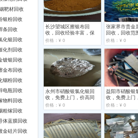
o铟靶材回收
粉银粉回收
长沙望城区擦银布回
张家界市贵金
焊条回收
收，回收经验丰富，保
回收，回收范
护隐私
现场
氯化银回收
价格：¥ 0
价格：¥ 0
催化剂回收
金镀银回收
擦金布回收
化铟粉回收
锌电瓶回收
永州市硝酸银氯化银回
益阳市硝酸银
收，免费上门，价高同
收，免费上门
镓物料回收
行
行
价格：¥ 0
价格：¥ 0
铟粗镓回收
导体蓝膜回收
镀金硅片回收