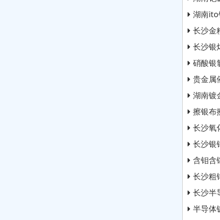
湖南it
长沙金
长沙银
硝酸银
贵金属
湖南镀
擦银布
长沙氧
长沙银
含钼含
长沙粗
长沙半
半导体