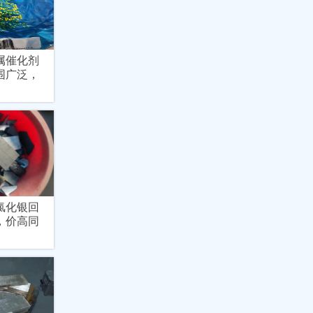
属催化剂
围广泛，
氯化银回
，价高同