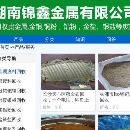
产品
分类
知识
问答
首页
->产品/服务
分类导航
金属废料回收
银废料回收
银铂钯铑回收
长沙天心区擦金布回
株洲市Ito钢
收，一个电话，即刻上
回收
镀废银板回收
门变现
价格：¥ 0
价格：¥ 0
浆银粉回收
盐银盐回收
碳催化剂回收